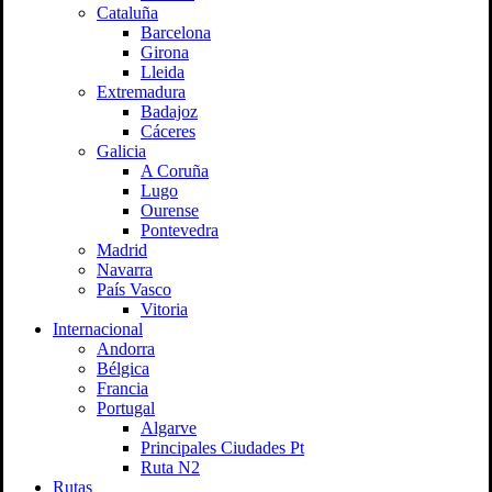
Cataluña
Barcelona
Girona
Lleida
Extremadura
Badajoz
Cáceres
Galicia
A Coruña
Lugo
Ourense
Pontevedra
Madrid
Navarra
País Vasco
Vitoria
Internacional
Andorra
Bélgica
Francia
Portugal
Algarve
Principales Ciudades Pt
Ruta N2
Rutas