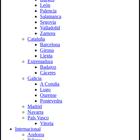
León
Palencia
Salamanca
Segovia
Valladolid
Zamora
Cataluña
Barcelona
Girona
Lleida
Extremadura
Badajoz
Cáceres
Galicia
A Coruña
Lugo
Ourense
Pontevedra
Madrid
Navarra
País Vasco
Vitoria
Internacional
Andorra