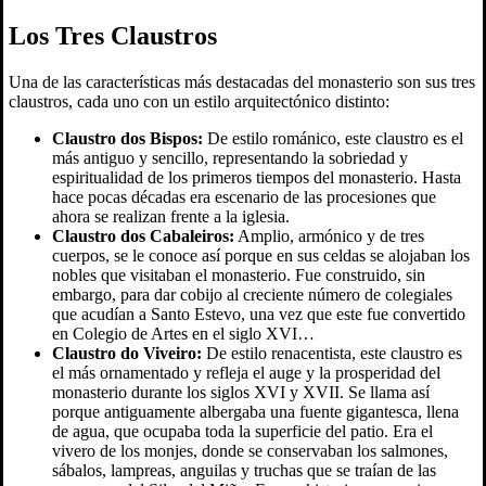
Los Tres Claustros
Una de las características más destacadas del monasterio son sus tres
claustros, cada uno con un estilo arquitectónico distinto:
Claustro dos Bispos:
De estilo románico, este claustro es el
más antiguo y sencillo, representando la sobriedad y
espiritualidad de los primeros tiempos del monasterio. Hasta
hace pocas décadas era escenario de las procesiones que
ahora se realizan frente a la iglesia.
Claustro dos Cabaleiros:
Amplio, armónico y de tres
cuerpos, se le conoce así porque en sus celdas se alojaban los
nobles que visitaban el monasterio. Fue construido, sin
embargo, para dar cobijo al creciente número de colegiales
que acudían a Santo Estevo, una vez que este fue convertido
en Colegio de Artes en el siglo XVI…
Claustro do Viveiro:
De estilo renacentista, este claustro es
el más ornamentado y refleja el auge y la prosperidad del
monasterio durante los siglos XVI y XVII. Se llama así
porque antiguamente albergaba una fuente gigantesca, llena
de agua, que ocupaba toda la superficie del patio. Era el
vivero de los monjes, donde se conservaban los salmones,
sábalos, lampreas, anguilas y truchas que se traían de las