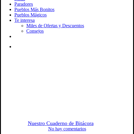
Paradores
Pueblos Más Bonitos
Pueblos Mágicos
Te interesa
Miles de Ofertas y Descuentos
Consejos
facebook
youtube
instagram
tiktok
email
Buscar
España
Galicia
Ourense
Paradores
Parador de Santo Estevo de
Ribas de Sil | Historia, Qué Ver
y Cómo Visitarlo
por
Nuestro Cuaderno de Bitácora
13/04/2026
No hay comentarios