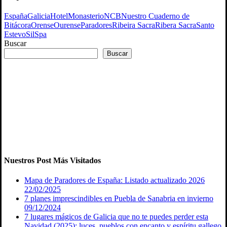
España
Galicia
Hotel
Monasterio
NCB
Nuestro Cuaderno de
Bitácora
Orense
Ourense
Paradores
Ribeira Sacra
Ribera Sacra
Santo
Estevo
Sil
Spa
Buscar
Buscar
Nuestros Post Más Visitados
Mapa de Paradores de España: Listado actualizado 2026
22/02/2025
7 planes imprescindibles en Puebla de Sanabria en invierno
09/12/2024
7 lugares mágicos de Galicia que no te puedes perder esta
Navidad (2025): luces, pueblos con encanto y espíritu gallego