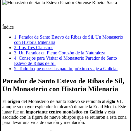
Índice
1.
Parador de Santo Estevo de Ribas de Sil, Un Monasterio
con Historia Milenaria
2.
Los Tres Claustros
3.
Un Parador en Pleno Corazón de la Naturaleza
4.
Consejos para Visitar el Monasterio Parador de Santo
Estevo de Ribas de Sil
5.
Todo lo que necesitas para tu próximo viaje a Galicia:
Parador de Santo Estevo de Ribas de Sil,
Un Monasterio con Historia Milenaria
El
origen
del Monasterio de Santo Estevo se remonta al
siglo VI
,
aunque su mayor esplendor lo alcanzó durante la Edad Media. Este
lugar fue un
importante centro monástico en Galicia
y está
asociado con la figura de nueve obispos que se retiraron a esta zona
para llevar una vida de oración y meditación.