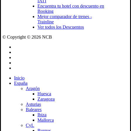
IATI
Encuentra tu hotel con descuento en
Booking
Mejor comparador de trenes -
Trainline
Ver todos los Descuentos
© Copyright © 2026 NCB
facebook
youtube
instagram
tiktok
email
Close
Inicio
Menu
España
Aragón
Huesca
Zaragoza
Asturias
Baleares
Ibiza
Mallorca
CyL
Burgos