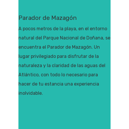
Parador de Mazagón
A pocos metros de la playa, en el entorno
natural del Parque Nacional de Doñana, se
encuentra el Parador de Mazagón. Un
lugar privilegiado para disfrutar de la
naturaleza y la claridad de las aguas del
Atlántico, con todo lo necesario para
hacer de tu estancia una experiencia
inolvidable.