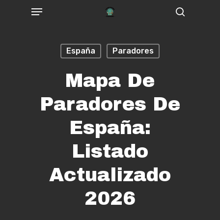
Menu
Skip
Buscar
to
main
España
Paradores
content
Mapa De
Paradores De
España:
Listado
Actualizado
2026