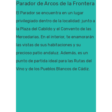
Parador de Arcos de la Frontera
El Parador se encuentra en un lugar
privilegiado dentro de la localidad: junto a
la Plaza del Cabildo y el Convento de las
Mercedarias. En el interior, te enamorarán
las vistas de sus habitaciones y su
precioso patio andaluz. Además, es un
punto de partida ideal para las Rutas del
Vino y de los Pueblos Blancos de Cádiz.