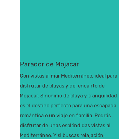
Parador de Mojácar
Con vistas al mar Mediterráneo, ideal para
disfrutar de playas y del encanto de
Mojácar. Sinónimo de playa y tranquilidad
es el destino perfecto para una escapada
romántica o un viaje en familia. Podrás
disfrutar de unas espléndidas vistas al
Mediterráneo. Y si buscas relajación,