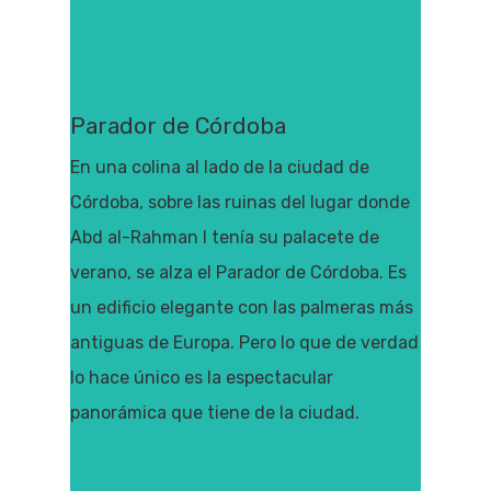
Parador de Córdoba
En una colina al lado de la ciudad de
Córdoba, sobre las ruinas del lugar donde
Abd al-Rahman I tenía su palacete de
verano, se alza el Parador de Córdoba. Es
un edificio elegante con las palmeras más
antiguas de Europa. Pero lo que de verdad
lo hace único es la espectacular
panorámica que tiene de la ciudad.