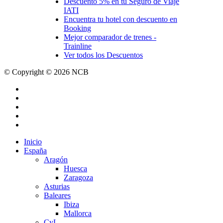
Descuento 5% en tu Seguro de Viaje
IATI
Encuentra tu hotel con descuento en
Booking
Mejor comparador de trenes -
Trainline
Ver todos los Descuentos
© Copyright © 2026 NCB
facebook
youtube
instagram
tiktok
email
Close
Inicio
Menu
España
Aragón
Huesca
Zaragoza
Asturias
Baleares
Ibiza
Mallorca
CyL