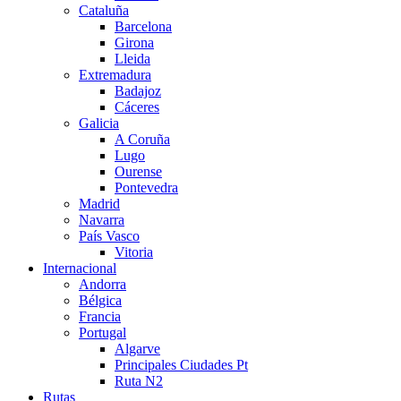
Cataluña
Barcelona
Girona
Lleida
Extremadura
Badajoz
Cáceres
Galicia
A Coruña
Lugo
Ourense
Pontevedra
Madrid
Navarra
País Vasco
Vitoria
Internacional
Andorra
Bélgica
Francia
Portugal
Algarve
Principales Ciudades Pt
Ruta N2
Rutas