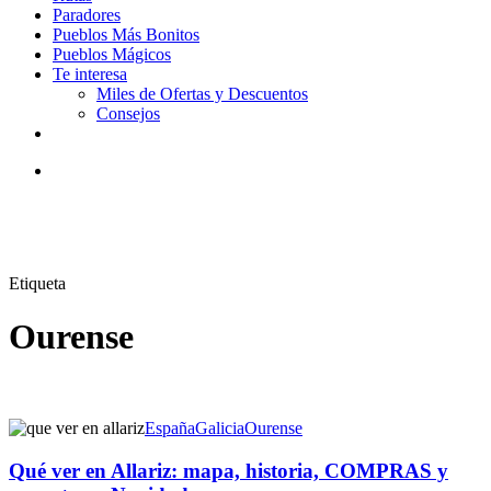
Paradores
Pueblos Más Bonitos
Pueblos Mágicos
Te interesa
Miles de Ofertas y Descuentos
Consejos
facebook
youtube
instagram
tiktok
email
Buscar
Etiqueta
Ourense
España
Galicia
Ourense
Qué ver en Allariz: mapa, historia, COMPRAS y