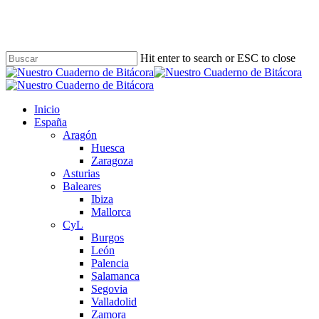
Skip
to
main
content
Hit enter to search or ESC to close
Close
Search
Buscar
Menu
Inicio
España
Aragón
Huesca
Zaragoza
Asturias
Baleares
Ibiza
Mallorca
CyL
Burgos
León
Palencia
Salamanca
Segovia
Valladolid
Zamora