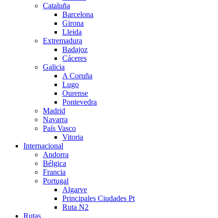
Cataluña
Barcelona
Girona
Lleida
Extremadura
Badajoz
Cáceres
Galicia
A Coruña
Lugo
Ourense
Pontevedra
Madrid
Navarra
País Vasco
Vitoria
Internacional
Andorra
Bélgica
Francia
Portugal
Algarve
Principales Ciudades Pt
Ruta N2
Rutas