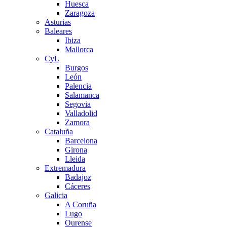
Huesca
Zaragoza
Asturias
Baleares
Ibiza
Mallorca
CyL
Burgos
León
Palencia
Salamanca
Segovia
Valladolid
Zamora
Cataluña
Barcelona
Girona
Lleida
Extremadura
Badajoz
Cáceres
Galicia
A Coruña
Lugo
Ourense