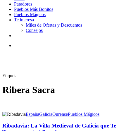
Paradores
Pueblos Más Bonitos
Pueblos Mágicos
Te interesa
Miles de Ofertas y Descuentos
Consejos
facebook
youtube
instagram
tiktok
email
Buscar
Etiqueta
Ribera Sacra
España
Galicia
Ourense
Pueblos Mágicos
Ribadavia: La Villa Medieval de Galicia que Te