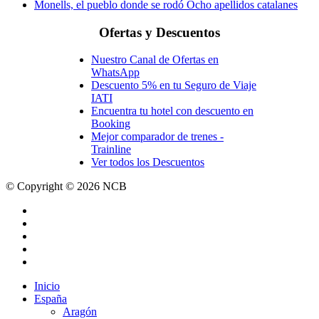
Monells, el pueblo donde se rodó Ocho apellidos catalanes
Ofertas y Descuentos
Nuestro Canal de Ofertas en
WhatsApp
Descuento 5% en tu Seguro de Viaje
IATI
Encuentra tu hotel con descuento en
Booking
Mejor comparador de trenes -
Trainline
Ver todos los Descuentos
© Copyright © 2026 NCB
facebook
youtube
instagram
tiktok
email
Close
Inicio
Menu
España
Aragón