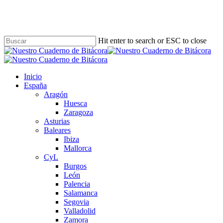
Skip
to
main
content
Hit enter to search or ESC to close
Close
Search
Buscar
Menu
Inicio
España
Aragón
Huesca
Zaragoza
Asturias
Baleares
Ibiza
Mallorca
CyL
Burgos
León
Palencia
Salamanca
Segovia
Valladolid
Zamora