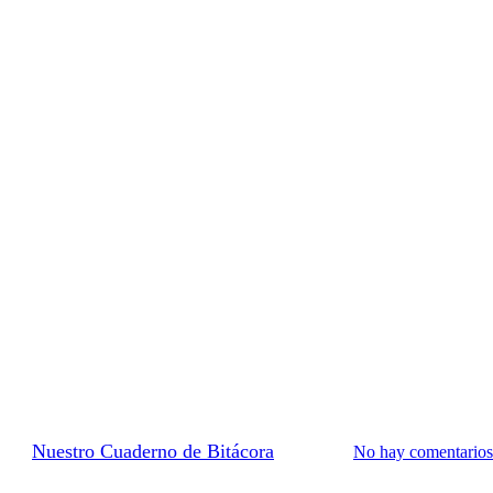
Internacional
Portugal
Ruta N2
Rutas
Viseu a Coímbra | Pueblos encant
por
Nuestro Cuaderno de Bitácora
13/04/2026
No hay comentarios