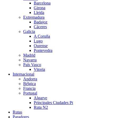
Barcelona
Girona
Lleida
Extremadura
Badajoz
Cáceres
Galicia
A Coruña
Lugo
Ourense
Pontevedra
Madrid
Navarra
País Vasco
Vitoria
Internacional
Andorra
Bélgica
Francia
Portugal
Algarve
Principales Ciudades Pt
Ruta N2
Rutas
Paradores