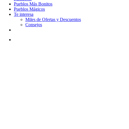
Pueblos Más Bonitos
Pueblos Mágicos
Te interesa
Miles de Ofertas y Descuentos
Consejos
facebook
youtube
instagram
tiktok
email
Buscar
Día 2 Estrada Nacional 2: de 