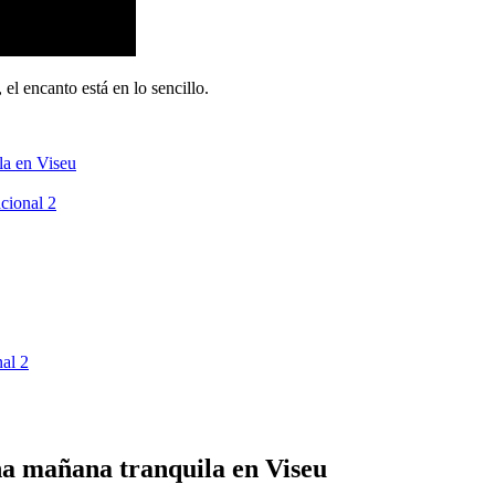
el encanto está en lo sencillo.
la en Viseu
cional 2
al 2
na mañana tranquila en Viseu