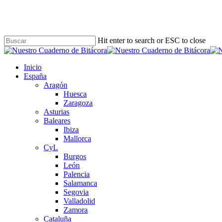
Skip
to
main
content
Hit enter to search or ESC to close
Close
Search
Buscar
Menu
Inicio
España
Aragón
Huesca
Zaragoza
Asturias
Baleares
Ibiza
Mallorca
CyL
Burgos
León
Palencia
Salamanca
Segovia
Valladolid
Zamora
Cataluña