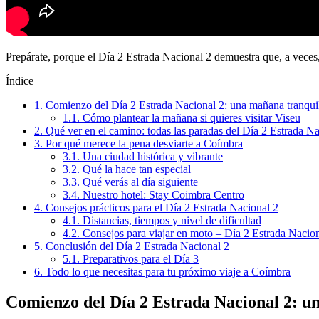
Prepárate, porque el Día 2 Estrada Nacional 2
demuestra que, a veces, 
Índice
1.
Comienzo del Día 2 Estrada Nacional 2: una mañana tranqui
1.1.
Cómo plantear la mañana si quieres visitar Viseu
2.
Qué ver en el camino: todas las paradas del Día 2 Estrada Na
3.
Por qué merece la pena desviarte a Coímbra
3.1.
Una ciudad histórica y vibrante
3.2.
Qué la hace tan especial
3.3.
Qué verás al día siguiente
3.4.
Nuestro hotel: Stay Coimbra Centro
4.
Consejos prácticos para el Día 2 Estrada Nacional 2
4.1.
Distancias, tiempos y nivel de dificultad
4.2.
Consejos para viajar en moto – Día 2 Estrada Nacion
5.
Conclusión del Día 2 Estrada Nacional 2
5.1.
Preparativos para el Día 3
6.
Todo lo que necesitas para tu próximo viaje a Coímbra
Comienzo del Día 2 Estrada Nacional 2: u