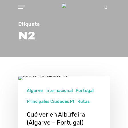
Menu
Skip
Buscar
to
main
Etiqueta
content
N2
Algarve
Internacional
Portugal
Principales Ciudades Pt
Rutas
Qué ver en Albufeira
(Algarve – Portugal):