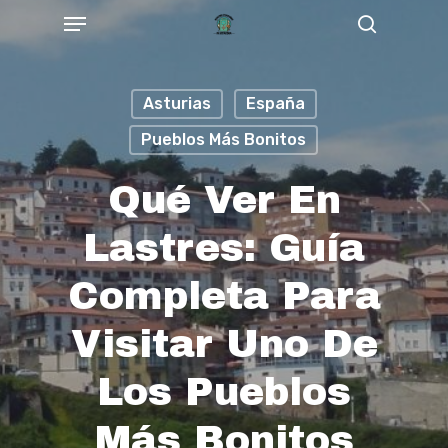
Menu
Skip
Buscar
to
main
Asturias
España
content
Pueblos Más Bonitos
Qué Ver En
Lastres: Guía
Completa Para
Visitar Uno De
Los Pueblos
Más Bonitos