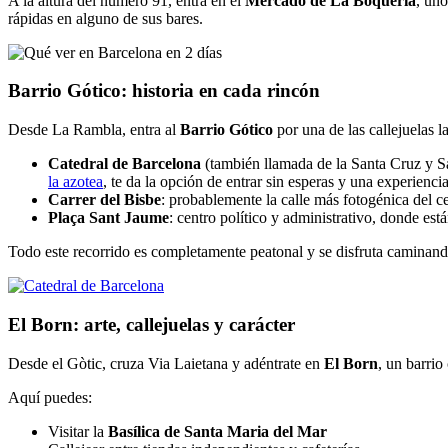
A la altura del número 91, entra en el
Mercado de La Boquería
, uno
rápidas en alguno de sus bares.
Barrio Gótico: historia en cada rincón
Desde La Rambla, entra al
Barrio Gótico
por una de las callejuelas l
Catedral de Barcelona
(también llamada de la Santa Cruz y San
la azotea
, te da la opción de entrar sin esperas y una experie
Carrer del Bisbe
: probablemente la calle más fotogénica del c
Plaça Sant Jaume
: centro político y administrativo, donde est
Todo este recorrido es completamente peatonal y se disfruta caminand
El Born: arte, callejuelas y carácter
Desde el Gòtic, cruza Via Laietana y adéntrate en
El Born
, un barrio
Aquí puedes:
Visitar la
Basílica de Santa Maria del Mar