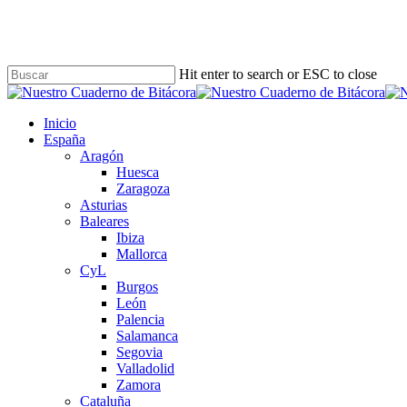
Skip
to
main
content
Hit enter to search or ESC to close
Close
Search
Buscar
Menu
Inicio
España
Aragón
Huesca
Zaragoza
Asturias
Baleares
Ibiza
Mallorca
CyL
Burgos
León
Palencia
Salamanca
Segovia
Valladolid
Zamora
Cataluña