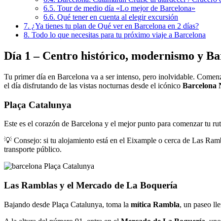
6.5.
Tour de medio día «Lo mejor de Barcelona»
6.6.
Qué tener en cuenta al elegir excursión
7.
¿Ya tienes tu plan de Qué ver en Barcelona en 2 días?
8.
Todo lo que necesitas para tu próximo viaje a Barcelona
Día 1 – Centro histórico, modernismo y B
Tu primer día en Barcelona va a ser intenso, pero inolvidable. Comenz
el día disfrutando de las vistas nocturnas desde el icónico
Barcelona 
Plaça Catalunya
Este es el corazón de Barcelona y el mejor punto para comenzar tu rut
💡 Consejo: si tu alojamiento está en el Eixample o cerca de Las Ram
transporte público.
Las Ramblas y el Mercado de La Boquería
Bajando desde Plaça Catalunya, toma la
mítica Rambla
, un paseo lle