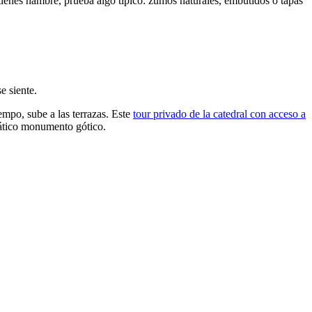
 tienes hambre, prueba algo típico: zumos naturales, embutidos o tapas
e siente.
empo, sube a las terrazas. Este
tour privado de la catedral con acceso a
mático monumento gótico.