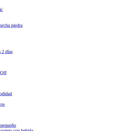
ïc
hecha piedra
 2 días
-Off
odidad
cos
 pequeño
costero con bebida