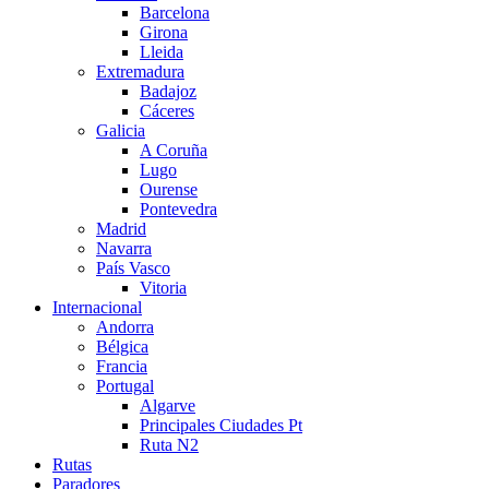
Barcelona
Girona
Lleida
Extremadura
Badajoz
Cáceres
Galicia
A Coruña
Lugo
Ourense
Pontevedra
Madrid
Navarra
País Vasco
Vitoria
Internacional
Andorra
Bélgica
Francia
Portugal
Algarve
Principales Ciudades Pt
Ruta N2
Rutas
Paradores