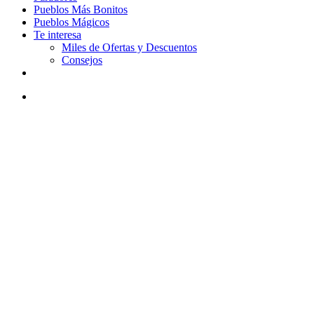
Pueblos Más Bonitos
Pueblos Mágicos
Te interesa
Miles de Ofertas y Descuentos
Consejos
facebook
youtube
instagram
tiktok
email
Buscar
Qué ver en Barcelona en 2 dí