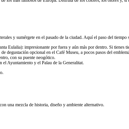
 de los más famosos de Europa. Disfruta de los colores, los olores y, si
aterales y sumérgete en el pasado de la ciudad. Aquí el paso del tiempo s
ta Eulalia): impresionante por fuera y aún más por dentro. Si tienes ti
ncia de degustación opcional en el Café Museu, a pocos pasos del emble
entro, con su puente neogótico.
án el Ayuntamiento y el Palau de la Generalitat.
o.
 con una mezcla de historia, diseño y ambiente alternativo.