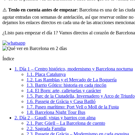
⚠️
Tenlo en cuenta antes de empezar
: Barcelona es una de las ciud
agotar entradas con semanas de antelación, así que reservar online no 
dejamos los enlaces directos en cada una de las atracciones menciona
¿Listo para empezar el día 1? Vamos directos al corazón de Barcelona
Índice
1.
Día 1 – Centro histórico, modernismo y Barcelona nocturna
1.1.
Plaça Catalunya
1.2.
Las Ramblas y el Mercado de La Boquería
1.3.
Barrio Gótico: historia en cada rincón
1.4.
El Born: arte, callejuelas y carácter
1.5.
Parc de la Ciutadella, Invernadero y Arco de Triunfo
1.6.
Passeig de Gràcia y Casa Batlló
1.7.
Paseo marítimo: Port Vell o Moll de la Fusta
1.8.
Barcelona Night Tour Bus
2.
Día 2 – Gaudí, vistas y barrios con alma
2.1.
Parc Güell – La Barcelona de cuento
2.2.
Sagrada Familia
2.3.
Passeig de Gràcia – Modernismo en cada esquina