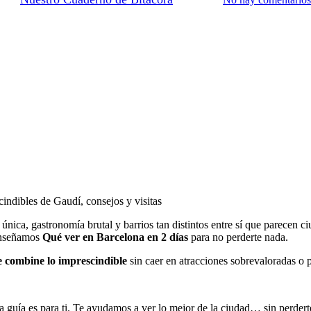
indibles de Gaudí, consejos y visitas
a única, gastronomía brutal y barrios tan distintos entre sí que parecen c
 enseñamos
Qué ver en Barcelona en 2 días
para no perderte nada.
e combine lo imprescindible
sin caer en atracciones sobrevaloradas o 
a guía es para ti. Te ayudamos a ver lo mejor de la ciudad… sin perderte