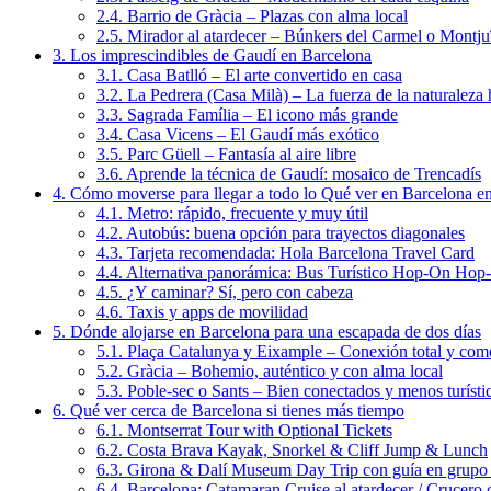
2.4.
Barrio de Gràcia – Plazas con alma local
2.5.
Mirador al atardecer – Búnkers del Carmel o Montju
3.
Los imprescindibles de Gaudí en Barcelona
3.1.
Casa Batlló – El arte convertido en casa
3.2.
La Pedrera (Casa Milà) – La fuerza de la naturaleza 
3.3.
Sagrada Família – El icono más grande
3.4.
Casa Vicens – El Gaudí más exótico
3.5.
Parc Güell – Fantasía al aire libre
3.6.
Aprende la técnica de Gaudí: mosaico de Trencadís
4.
Cómo moverse para llegar a todo lo Qué ver en Barcelona en
4.1.
Metro: rápido, frecuente y muy útil
4.2.
Autobús: buena opción para trayectos diagonales
4.3.
Tarjeta recomendada: Hola Barcelona Travel Card
4.4.
Alternativa panorámica: Bus Turístico Hop-On Hop
4.5.
¿Y caminar? Sí, pero con cabeza
4.6.
Taxis y apps de movilidad
5.
Dónde alojarse en Barcelona para una escapada de dos días
5.1.
Plaça Catalunya y Eixample – Conexión total y com
5.2.
Gràcia – Bohemio, auténtico y con alma local
5.3.
Poble-sec o Sants – Bien conectados y menos turísti
6.
Qué ver cerca de Barcelona si tienes más tiempo
6.1.
Montserrat Tour with Optional Tickets
6.2.
Costa Brava Kayak, Snorkel & Cliff Jump & Lunch
6.3.
Girona & Dalí Museum Day Trip con guía en grupo
6.4.
Barcelona: Catamaran Cruise al atardecer / Crucero 