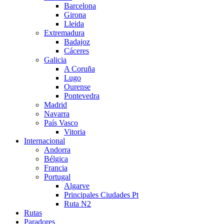
Barcelona
Girona
Lleida
Extremadura
Badajoz
Cáceres
Galicia
A Coruña
Lugo
Ourense
Pontevedra
Madrid
Navarra
País Vasco
Vitoria
Internacional
Andorra
Bélgica
Francia
Portugal
Algarve
Principales Ciudades Pt
Ruta N2
Rutas
Paradores