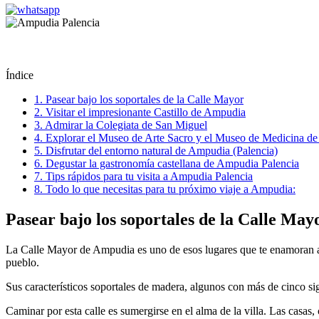
Índice
1.
Pasear bajo los soportales de la Calle Mayor
2.
Visitar el impresionante Castillo de Ampudia
3.
Admirar la Colegiata de San Miguel
4.
Explorar el Museo de Arte Sacro y el Museo de Medicina de
5.
Disfrutar del entorno natural de Ampudia (Palencia)
6.
Degustar la gastronomía castellana de Ampudia Palencia
7.
Tips rápidos para tu visita a Ampudia Palencia
8.
Todo lo que necesitas para tu próximo viaje a Ampudia:
Pasear bajo los soportales de la Calle May
La Calle Mayor de Ampudia es uno de esos lugares que te enamoran a pr
pueblo.
Sus característicos soportales de madera, algunos con más de cinco sig
Caminar por esta calle es sumergirse en el alma de la villa. Las casa