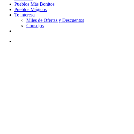
Pueblos Más Bonitos
Pueblos Mágicos
Te interesa
Miles de Ofertas y Descuentos
Consejos
facebook
youtube
instagram
tiktok
email
Buscar
Qué ver en Ampudia (