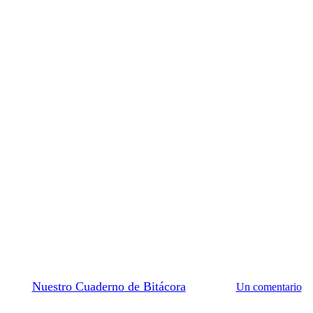
CyL
España
Palencia
Pueblos Más Bonitos
Palencia), uno de los pueblos m
por
Nuestro Cuaderno de Bitácora
13/04/2026
Un comentario