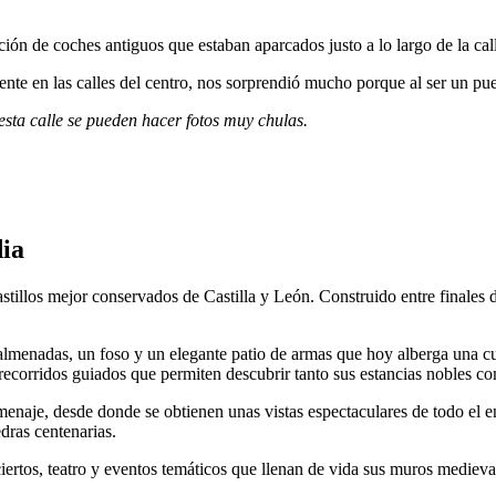
ón de coches antiguos que estaban aparcados justo a lo largo de la call
ente en las calles del centro, nos sorprendió mucho porque al ser un p
esta calle se pueden hacer fotos muy chulas.
dia
astillos mejor conservados de Castilla y León. Construido entre finales
 almenadas, un foso y un elegante patio de armas que hoy alberga una cu
 recorridos guiados que permiten descubrir tanto sus estancias nobles c
omenaje, desde donde se obtienen unas vistas espectaculares de todo el 
dras centenarias.
iertos, teatro y eventos temáticos que llenan de vida sus muros medieva