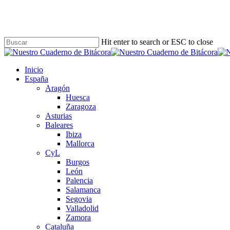
Skip
to
main
content
Hit enter to search or ESC to close
Close
Search
Buscar
Menu
Inicio
España
Aragón
Huesca
Zaragoza
Asturias
Baleares
Ibiza
Mallorca
CyL
Burgos
León
Palencia
Salamanca
Segovia
Valladolid
Zamora
Cataluña