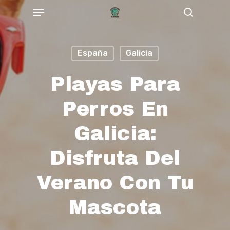
Menu
Skip
Buscar
to
main
España
Galicia
content
Playas Para
Perros En
Galicia:
Disfruta Del
Verano Con Tu
Mascota