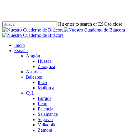
Skip
to
main
content
Hit enter to search or ESC to close
Close
Search
Buscar
Menu
Inicio
España
Aragón
Huesca
Zaragoza
Asturias
Baleares
Ibiza
Mallorca
CyL
Burgos
León
Palencia
Salamanca
Segovia
Valladolid
Zamora