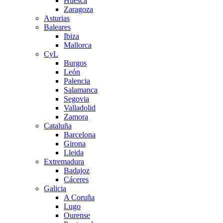
Huesca
Zaragoza
Asturias
Baleares
Ibiza
Mallorca
CyL
Burgos
León
Palencia
Salamanca
Segovia
Valladolid
Zamora
Cataluña
Barcelona
Girona
Lleida
Extremadura
Badajoz
Cáceres
Galicia
A Coruña
Lugo
Ourense