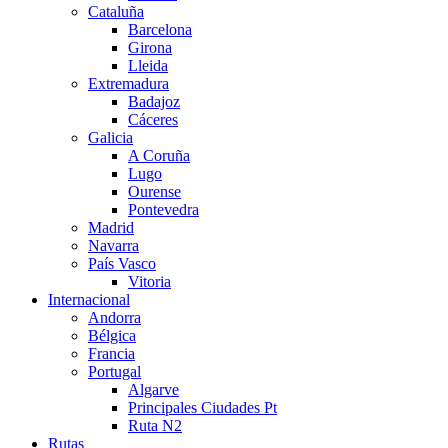
Cataluña
Barcelona
Girona
Lleida
Extremadura
Badajoz
Cáceres
Galicia
A Coruña
Lugo
Ourense
Pontevedra
Madrid
Navarra
País Vasco
Vitoria
Internacional
Andorra
Bélgica
Francia
Portugal
Algarve
Principales Ciudades Pt
Ruta N2
Rutas