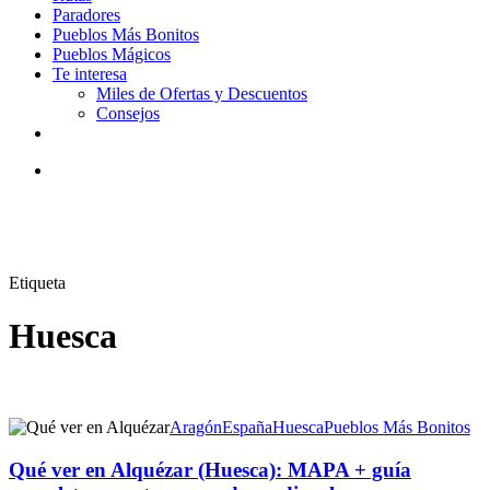
Paradores
Pueblos Más Bonitos
Pueblos Mágicos
Te interesa
Miles de Ofertas y Descuentos
Consejos
facebook
youtube
instagram
tiktok
email
Buscar
Etiqueta
Huesca
Aragón
España
Huesca
Pueblos Más Bonitos
Qué ver en Alquézar (Huesca): MAPA + guía