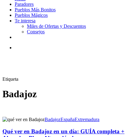
Paradores
Pueblos Más Bonitos
Pueblos Mágicos
Te interesa
Miles de Ofertas y Descuentos
Consejos
facebook
youtube
instagram
tiktok
email
Buscar
Etiqueta
Badajoz
Badajoz
España
Extremadura
Qué ver en Badajoz en un día: GUÍA completa +