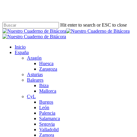
Skip
to
main
content
Hit enter to search or ESC to close
Close
Search
Buscar
Menu
Inicio
España
Aragón
Huesca
Zaragoza
Asturias
Baleares
Ibiza
Mallorca
CyL
Burgos
León
Palencia
Salamanca
Segovia
Valladolid
Zamora