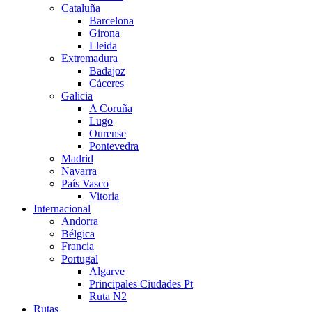
Cataluña
Barcelona
Girona
Lleida
Extremadura
Badajoz
Cáceres
Galicia
A Coruña
Lugo
Ourense
Pontevedra
Madrid
Navarra
País Vasco
Vitoria
Internacional
Andorra
Bélgica
Francia
Portugal
Algarve
Principales Ciudades Pt
Ruta N2
Rutas