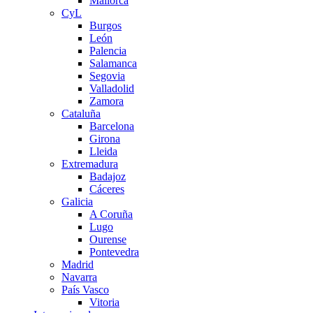
Mallorca
CyL
Burgos
León
Palencia
Salamanca
Segovia
Valladolid
Zamora
Cataluña
Barcelona
Girona
Lleida
Extremadura
Badajoz
Cáceres
Galicia
A Coruña
Lugo
Ourense
Pontevedra
Madrid
Navarra
País Vasco
Vitoria