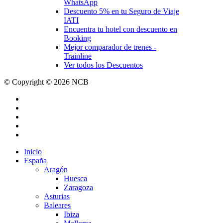
WhatsApp
Descuento 5% en tu Seguro de Viaje
IATI
Encuentra tu hotel con descuento en
Booking
Mejor comparador de trenes -
Trainline
Ver todos los Descuentos
© Copyright © 2026 NCB
facebook
youtube
instagram
tiktok
email
Close
Inicio
Menu
España
Aragón
Huesca
Zaragoza
Asturias
Baleares
Ibiza