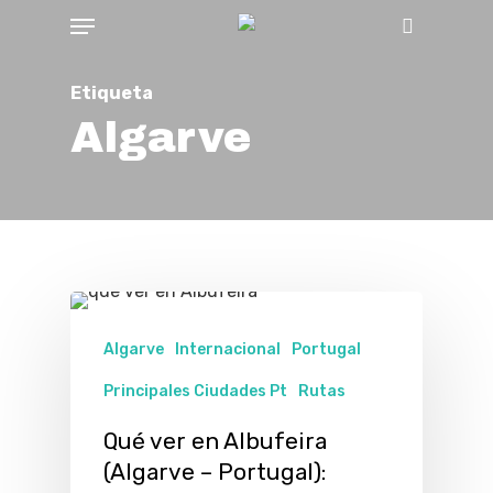
Menu
Skip
Buscar
to
main
Etiqueta
content
Algarve
Algarve
Internacional
Portugal
Principales Ciudades Pt
Rutas
Qué ver en Albufeira
(Algarve – Portugal):