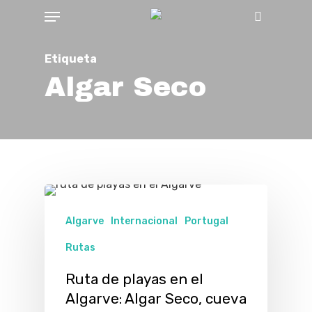
Menu
Skip
Buscar
to
main
Etiqueta
content
Algar Seco
Algarve
Internacional
Portugal
Rutas
Ruta de playas en el
Algarve: Algar Seco, cueva